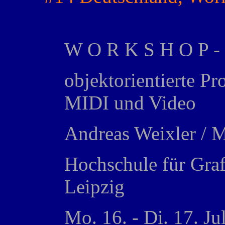
W O R K S H O P - 
objektorientierte P
MIDI und Video
Andreas Weixler / M
Hochschule für Gra
Leipzig
Mo. 16. - Di. 17. Ju