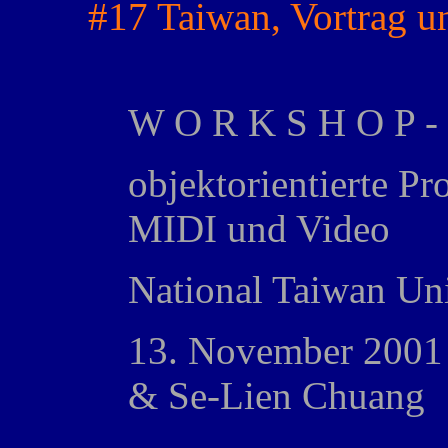
#17 Taiwan, Vortrag 
W O R K S H O P - 
objektorientierte P
MIDI und Video
National Taiwan Uni
13. November 2001 
& Se-Lien Chuang