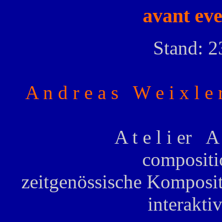
avant eve
Stand: 2
A n d r e a s W e i x l 
A t e l i er A 
compositi
zeitgenössische Komposi
interakt