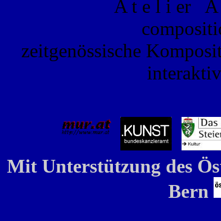
A t e l i er A 
compositi
zeitgenössische Komposi
interakt
Mit Unterstützung des Ös
Bern