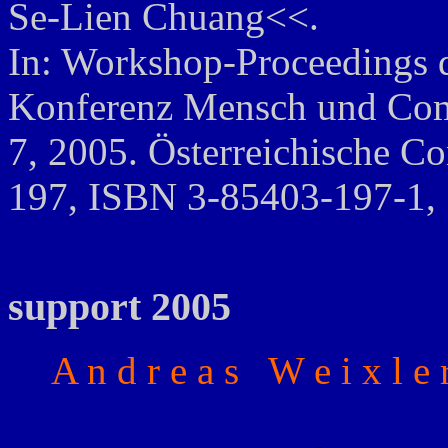
Se-Lien Chuang<<.
In: Workshop-Proceedings d
Konferenz Mensch und Comp
7, 2005. Österreichische C
197, ISBN 3-85403-197-1, 
support 2005
A n d r e a s W e i x l 