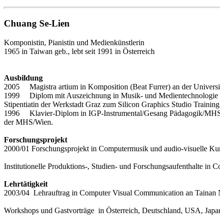
Chuang Se-Lien
Komponistin, Pianistin und Medienkünstlerin
1965 in Taiwan geb., lebt seit 1991 in Österreich
Ausbildung
2005 Magistra artium in Komposition (Beat Furrer) an der Universitä
1999 Diplom mit Auszeichnung in Musik- und Medientechnologie (Ad
Stipentiatin der Werkstadt Graz zum Silicon Graphics Studio Trainin
1996 Klavier-Diplom in IGP-Instrumental/Gesang Pädagogik/MHS Gra
der MHS/Wien.
Forschungsprojekt
2000/01 Forschungsprojekt in Computermusik und audio-visuelle Kun
Institutionelle Produktions-, Studien- und Forschungsaufenthalte in 
Lehrtätigkeit
2003/04 Lehrauftrag in Computer Visual Communication an Tainan Na
Workshops und Gastvorträge in Österreich, Deutschland, USA, Japa