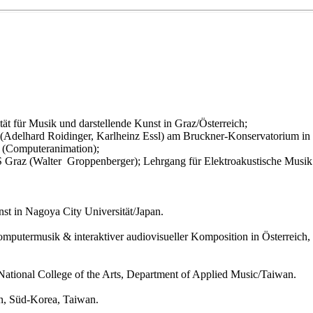
t für Musik und darstellende Kunst in Graz/Österreich;
elhard Roidinger, Karlheinz Essl) am Bruckner-Konservatorium in L
g (Computeranimation);
z (Walter Groppenberger); Lehrgang für Elektroakustische Musik (T
st in Nagoya City Universität/Japan.
Computermusik & interaktiver audiovisueller Komposition in Österreich
tional College of the Arts, Department of Applied Music/Taiwan.
n, Süd-Korea, Taiwan.