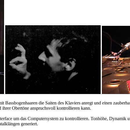
e mit Bassbogenhaaren die Saiten des Klaviers anregt und einen zauberh
ihrer Obertöne anspruchsvoll kontrollieren kann.
s Interface um das Computersystem zu kontrollieren. Tonhöhe, Dynamik u
alklängen generiert.