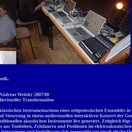
onik,
Andreas Weixler 2007/08
diovisueller Transformation
klassischen Instrumentariums eines zeitgenössischen Ensembles in
nd Steuerung in einem audiovisuellen interaktiven Konzert der G
itionellen akustischen Instrumente live generiert. Zeitgleich füg
uss aus Tonhöhen, Zeitdauern und Positionen im elektroakustisc
interagieren und beeinflussen sich gegenseitig um musikalische 