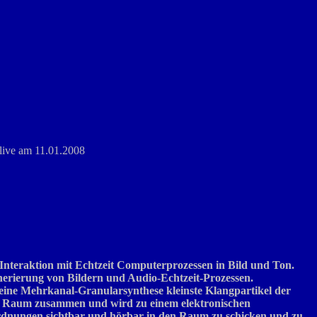
live am 11.01.2008
 Interaktion mit Echtzeit Computerprozessen in Bild und Ton.
enerierung von Bildern und Audio-Echtzeit-Prozessen.
t eine Mehrkanal-Granularsynthese kleinste Klangpartikel der
hen Raum zusammen und wird zu einem elektronischen
Ordnungen sichtbar und hörbar in den Raum zu schicken und zu