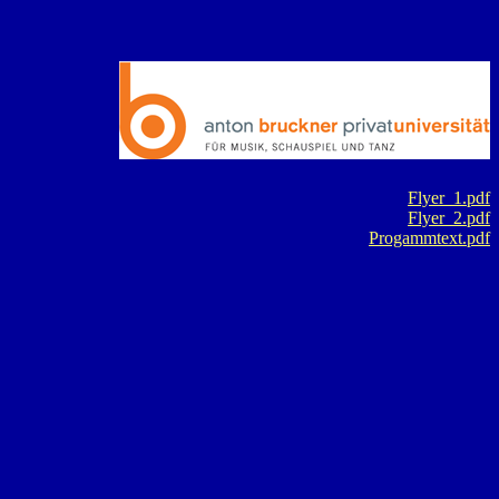
Flyer_1.pdf
Flyer_2.pdf
Progammtext.pdf