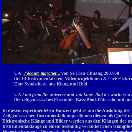
UA
J'écoute marcher...
von Se-Lien Chuang 2007/08
für 13 Instrumentalisten, Videoprojektionen & Live Elektr
Eine Synästhesie aus Klang und
Bild
UA
I am from the universe and you know that it's worth
von 
für zeitgenössisches Ensemble, Bass-Blockflöte solo und au
In diesem experimentellen Konzert geht es um die Auslotung des 
Zeitgenössischen Instrumentalkompositionen dienen als Quelle u
Elektronische Klänge und Bilder werden aus den Klängen der trad
Instrumentalklänge zu einem beständig veränderlichen Klangfl
Hyperinstrument. Die musikalischen und visuellen Komponenten 