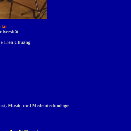
ität
iversität
 Se-Lien Chuang
rst, Musik- und Medientechnologie