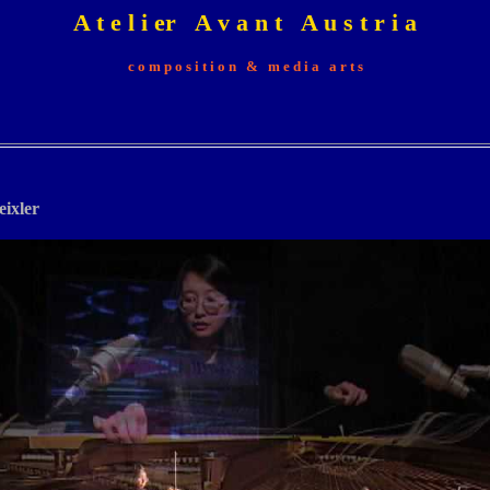
A t e l i er A v a n t A u s t r i a
c o m p o s i t i o n & m e d i a a r t s
ixler