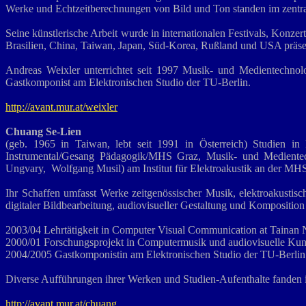
Werke und Echtzeitberechnungen von Bild und Ton standen im zentra
Seine künstlerische Arbeit wurde in internationalen Festivals, Konz
Brasilien, China, Taiwan, Japan, Süd-Korea, Rußland und USA präsen
Andreas Weixler unterrichtet seit 1997 Musik- und Medientechnolo
Gastkomponist am Elektronischen Studio der TU-Berlin.
http://avant.mur.at/weixler
Chuang Se-Lien
(geb. 1965 in Taiwan, lebt seit 1991 in Österreich) Studien in
Instrumental/Gesang Pädagogik/MHS Graz, Musik- und Medientech
Ungvary, Wolfgang Musil) am Institut für Elektroakustik an der MH
Ihr Schaffen umfasst Werke zeitgenössischer Musik, elektroakustisch
digitaler Bildbearbeitung, audiovisueller Gestaltung und Komposition
2003/04 Lehrtätigkeit in Computer Visual Communication at Tainan 
2000/01 Forschungsprojekt in Computermusik und audiovisuelle Kuns
2004/2005 Gastkomponistin am Elektronischen Studio der TU-Berlin
Diverse Aufführungen ihrer Werken und Studien-Aufenthalte fanden 
http://avant.mur.at/chuang