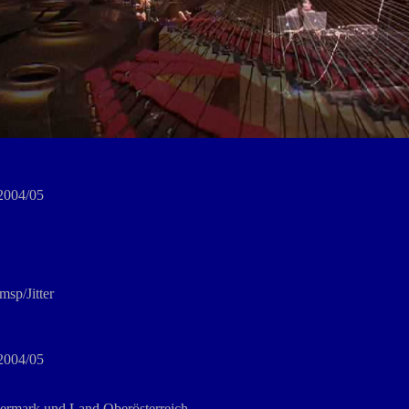
 2004/05
sp/Jitter
 2004/05
eiermark und Land Oberösterreich