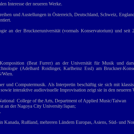
len Interesse der neueren Werke.
ertreihen und Austellungen in Österreich, Deutschland, Schweiz, Englan
tiert.
gie an der Bruckneruniversität (vormals Konservatorium) und seit 20
 Komposition (Beat Furrer) an der Universität für Musik und dar
nologie (Adelhard Roidinger, Karlheinz Essl) am Bruckner-Konse
S/Wien.
er und Computermusik. Als Interpretin beschäftig sie sich mit klassis
 sowie interaktive audiovisuelle Improvisation zeigt sie in den neuere
National College of the Arts, Department of Applied Music/Taiwan
t an der Nagoya City University/Japan;
.
in Kanada, Rußland, mehreren Ländern Europas, Asiens, Süd- und Nord