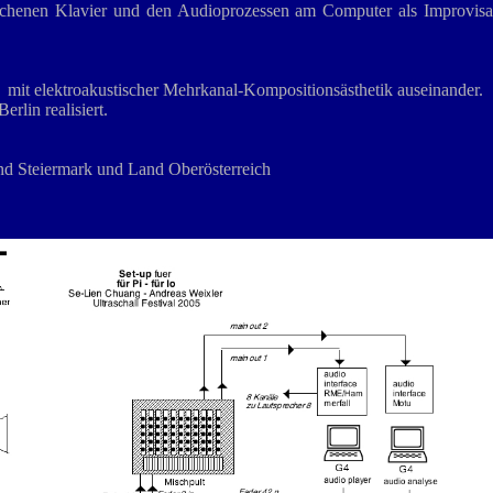
henen Klavier und den Audioprozessen am Computer als Improvisatio
 mit elektroakustischer Mehrkanal-Kompositionsästhetik auseinander.
lin realisiert.
and Steiermark und Land Oberösterreich