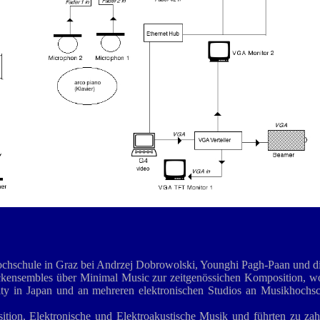
hochschule in Graz bei Andrzej Dobrowolski, Younghi Pagh-Paan und di
kensembles über Minimal Music zur zeitgenössichen Komposition, wo er
ity in Japan und an mehreren elektronischen Studios an Musikhochsc
tion, Elektronische und Elektroakustische Musik und führten zu zah