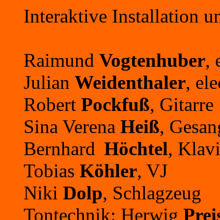
Interaktive Installation 
Raimund
Vogtenhuber
, 
Julian
Weidenthaler
, el
Robert
Pockfuß
, Gitarre
Sina Verena
Heiß
, Gesan
Bernhard
Höchtel
, Klav
Tobias
Köhler
, VJ
Niki
Dolp
, Schlagzeug
Tontechnik: Herwig
Prei