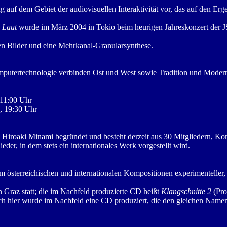
g auf dem Gebiet der audiovisuellen Interaktivität vor, das auf den Er
 Laut
wurde im März 2004 in Tokio beim heurigen Jahreskonzert der JS
ren Bilder und eine Mehrkanal-Granularsynthese.
omputertechnologie verbinden Ost und West sowie Tradition und Modern
 11:00 Uhr
z, 19:30 Uhr
 Hiroaki Minami begründet und besteht derzeit aus 30 Mitgliedern, Ko
der, in dem stets ein internationales Werk vorgestellt wird.
m österreichischen und internationalen Kompositionen experimenteller, 
.
n Graz statt; die im Nachfeld produzierte CD heißt
Klangschnitte 2
(Pro
ch hier wurde im Nachfeld eine CD produziert, die den gleichen Name