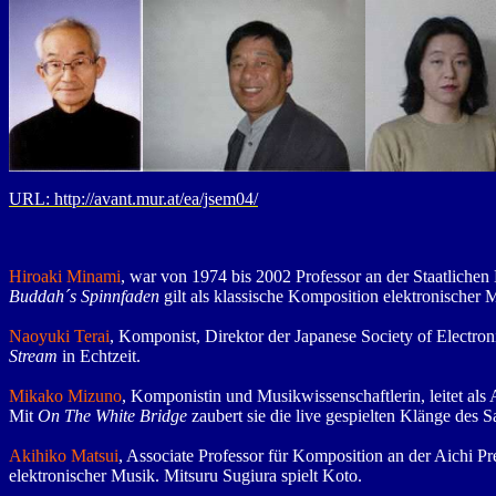
URL:
http://avant.mur.at/ea/jsem04/
Hiroaki Minami
, war von 1974 bis 2002 Professor an der Staatliche
Buddah´s Spinnfaden
gilt als klassische Komposition elektronischer 
Naoyuki Terai
, Komponist, Direktor der Japanese Society of Electro
Stream
in Echtzeit.
Mikako Mizuno
, Komponistin und Musikwissenschaftlerin, leitet als
Mit
On The White Bridge
zaubert sie die live gespielten Klänge des
Akihiko Matsui
, Associate Professor für Komposition an der Aichi Pre
elektronischer Musik. Mitsuru Sugiura spielt Koto.