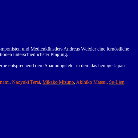
 Komponisten und Medienkünstlers Andreas Weixler eine fernöstliche
tionen unterschiedlichster Prägung.
derne entsprechend dem Spannungsfeld in dem das heutige Japan
inami
,
Naoyuki Terai
,
Mikako Mizuno
,
Akihiko Matsui
,
Se-Lien