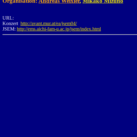
Organisation:
Andreas Weixler
,
Mikako Mizuno
URL:
Konzert
http://avant.mur.at/ea/jsem04/
JSEM:
http://ems.aichi-fam-u.ac.jp/jsem/index.html