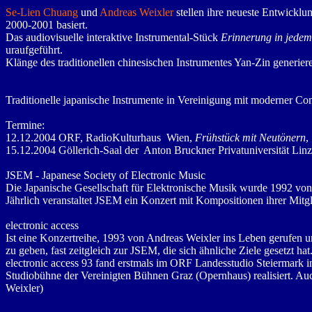
Se-Lien Chuang
und
Andreas Weixler
stellen ihre neueste Entwicklun
2000-2001 basiert.
Das audiovisuelle interaktive Instrumental-Stück
Erinnerung in jedem
uraufgeführt.
Klänge des traditionellen chinesischen Instrumentes Yan-Zin generie
Traditionelle japanische Instrumente in Vereinigung mit moderner C
Termine:
12.12.2004 ORF, RadioKulturhaus Wien,
Frühstück mit Neutönern
,
15.12.2004 Göllerich-Saal der Anton Bruckner Privatuniversität Lin
JSEM - Japanese Society of Electronic Music
Die Japanische Gesellschaft für Elektronische Musik wurde 1992 von
Jährlich veranstaltet JSEM ein Konzert mit Kompositionen ihrer Mitglie
electronic access
Ist eine Konzertreihe, 1993 von Andreas Weixler ins Leben gerufen u
zu geben, fast zeitgleich zur JSEM, die sich ähnliche Ziele gesetzt hat
electronic access 93 fand erstmals im ORF Landesstudio Steiermark i
Studiobühne der Vereinigten Bühnen Graz (Opernhaus) realisiert. Au
Weixler)